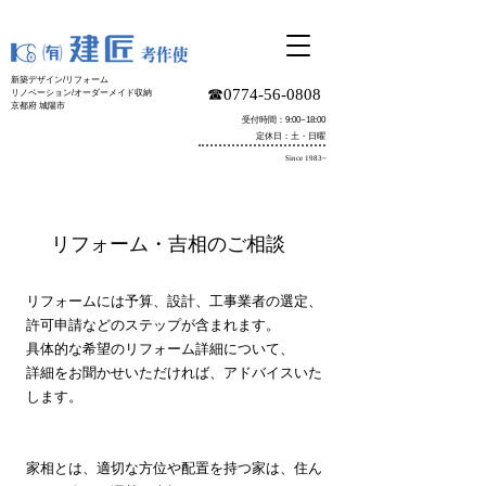
新築デザイン/リフォーム
☎︎0774-56-0808
リノベーション/オーダーメイド収納
京都府 城陽市
受付時間：9:00~18:00
定休日：土・日曜
Since 1983~
リフォーム・吉相のご相談
リフォームには予算、設計、工事業者の選定、
許可申請などのステップが含まれます。
具体的な希望のリフォーム詳細について、
詳細をお聞かせいただければ、アドバイスいた
します。
家相とは、適切な方位や配置を持つ家は、住ん