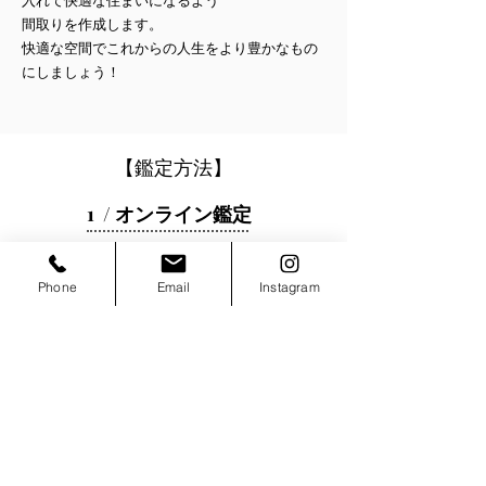
入れて快適な住まいになるよう
間取りを作成します。
​快適な空間でこれからの人生をより豊かなもの
にしましょう！
【​鑑定方法】
1 / オンライン鑑定
【ZOOM・LINEビデオ使用】
Phone
Email
Instagram
オンライン鑑定：￥22,000 / 90分以内
2
/対面鑑定
事務所へお越しいただきます。