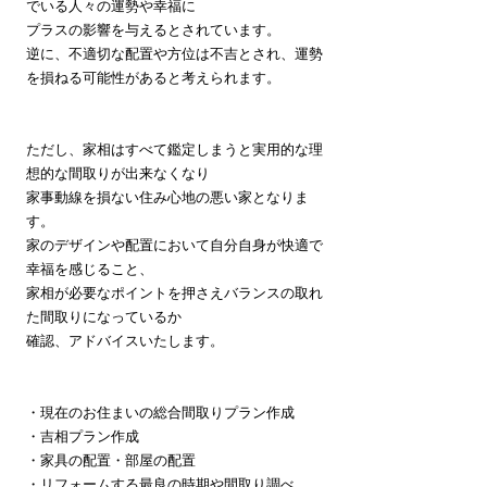
でいる人々の運勢や幸福に
プラスの影響を与えるとされています。
逆に、不適切な配置や方位は不吉とされ、運勢
を損ねる可能性があると考えられます。
ただ
し、家相はすべて鑑定しまうと実用的な理
想的な間取りが出来なくなり
家事動線を損ない住み心地の悪い家となりま
す。
家のデザインや配置において自分自身が快適で
幸福を感じること、
家相が必要なポイントを押さえバランスの取れ
た間取りになっているか
確認、アドバイスいたします。
・現在のお住まいの総合間取りプラン作成
・吉相プラン作成
・家具の配置・部屋の配置
・リフォームする最良の時期や間取り調べ